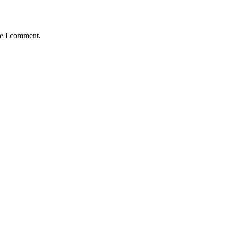
me I comment.