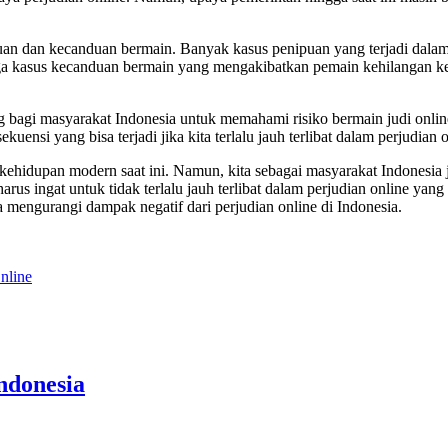
puan dan kecanduan bermain. Banyak kasus penipuan yang terjadi dalam
uga kasus kecanduan bermain yang mengakibatkan pemain kehilangan kend
ng bagi masyarakat Indonesia untuk memahami risiko bermain judi onli
nsi yang bisa terjadi jika kita terlalu jauh terlibat dalam perjudian o
 kehidupan modern saat ini. Namun, kita sebagai masyarakat Indonesia
arus ingat untuk tidak terlalu jauh terlibat dalam perjudian online yang
a mengurangi dampak negatif dari perjudian online di Indonesia.
nline
ndonesia