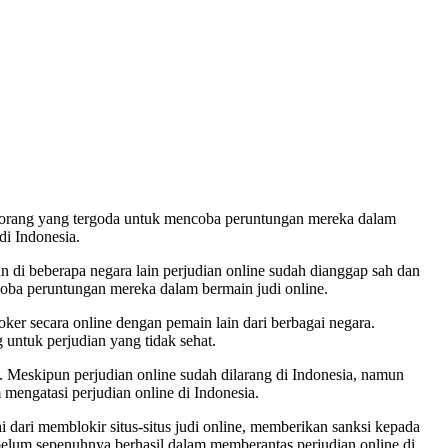
ak orang yang tergoda untuk mencoba peruntungan mereka dalam
di Indonesia.
di beberapa negara lain perjudian online sudah dianggap sah dan
ncoba peruntungan mereka dalam bermain judi online.
ker secara online dengan pemain lain dari berbagai negara.
untuk perjudian yang tidak sehat.
ia. Meskipun perjudian online sudah dilarang di Indonesia, namun
 mengatasi perjudian online di Indonesia.
dari memblokir situs-situs judi online, memberikan sanksi kepada
belum sepenuhnya berhasil dalam memberantas perjudian online di