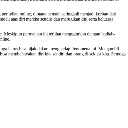
 perjudian online, dimana pemain seringkali menjadi korban dari
ali atas diri mereka sendiri dan merugikan diri serta keluarga
ne. Meskipun permainan ini terlihat menggiurkan dengan hadiah-
nline.
 juga harus bisa bijak dalam menghadapi fenomena ini. Mengambil
 bisa membahayakan diri kita sendiri dan orang di sekitar kita. Semoga