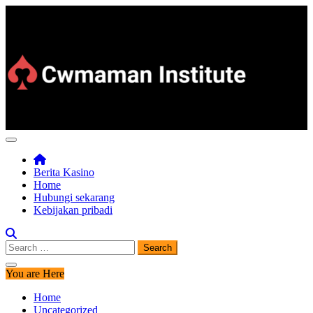
Skip
to
content
Thursday, August 06, 2026
Cwmaman Institute
Nikmati Perjalanan yang Menyenangkan.
Berita Kasino
Home
Hubungi sekarang
Kebijakan pribadi
Search
for:
You are Here
Home
Uncategorized