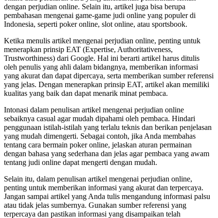
dengan perjudian online. Selain itu, artikel juga bisa berupa
pembahasan mengenai game-game judi online yang populer di
Indonesia, seperti poker online, slot online, atau sportsbook.
Ketika menulis artikel mengenai perjudian online, penting untuk
menerapkan prinsip EAT (Expertise, Authoritativeness,
Trustworthiness) dari Google. Hal ini berarti artikel harus ditulis
oleh penulis yang ahli dalam bidangnya, memberikan informasi
yang akurat dan dapat dipercaya, serta memberikan sumber referensi
yang jelas. Dengan menerapkan prinsip EAT, artikel akan memiliki
kualitas yang baik dan dapat menarik minat pembaca.
Intonasi dalam penulisan artikel mengenai perjudian online
sebaiknya casual agar mudah dipahami oleh pembaca. Hindari
penggunaan istilah-istilah yang terlalu teknis dan berikan penjelasan
yang mudah dimengerti. Sebagai contoh, jika Anda membahas
tentang cara bermain poker online, jelaskan aturan permainan
dengan bahasa yang sederhana dan jelas agar pembaca yang awam
tentang judi online dapat mengerti dengan mudah.
Selain itu, dalam penulisan artikel mengenai perjudian online,
penting untuk memberikan informasi yang akurat dan terpercaya.
Jangan sampai artikel yang Anda tulis mengandung informasi palsu
atau tidak jelas sumbernya. Gunakan sumber referensi yang
terpercaya dan pastikan informasi yang disampaikan telah