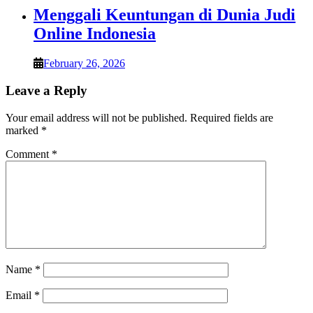
Menggali Keuntungan di Dunia Judi
Online Indonesia
February 26, 2026
Leave a Reply
Your email address will not be published.
Required fields are
marked
*
Comment
*
Name
*
Email
*